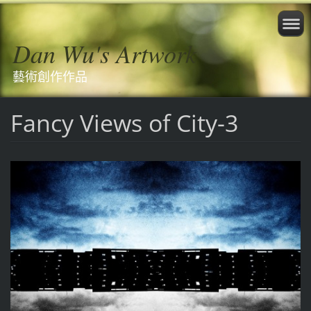
Dan Wu's Artwork
藝術創作作品
Fancy Views of City-3